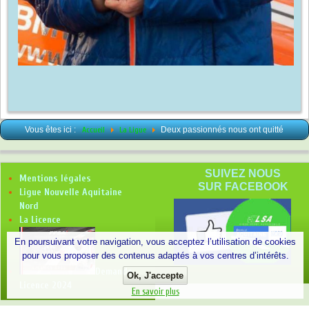
Vous êtes ici :
Accueil
La Ligue
Deux passionnés nous ont quitté
SUIVEZ NOUS
Mentions légales
SUR FACEBOOK
Ligue Nouvelle Aquitaine
Nord
La Licence
En poursuivant votre navigation, vous acceptez l’utilisation de cookies
pour vous proposer des contenus adaptés à vos centres d’intérêts.
Demande
Ok, J'accepte
Licence 2024
En savoir plus